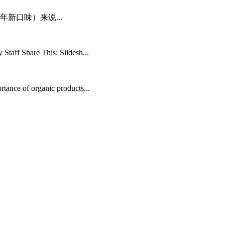
4年新口味）来说...
Staff Share This: Slidesh...
tance of organic products...