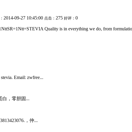
2014-09-27 10:45:00
275
0
：
点击：
好评：
=1NttSR=1Ntt=STEVIA Quality is in everything we do, from formulat
 stevia. Email: zwfree...
，零胆固...
23076.，仲...