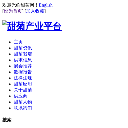
欢迎光临甜菊网！
English
[
设为首页
] [
加入收藏
]
主页
甜菊资讯
甜菊栽培
供求信息
展会推荐
数据报告
法律法规
甜菊应用
关于甜菊
供应商
甜菊人物
联系我们
搜索